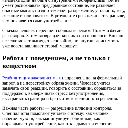
человека один на один с внутренними конфликтами. Он не
умеет распознавать предсрывное состояние, не различает
опасные мысли, поздно замечает раздражение, усталость, тягу,
желание изолироваться. В результате срыв начинается раньше,
чем появляется само употребление.
Сначала человек перестает соблюдать режим. Потом избегает
разговоров. Затем возвращает контакты из прошлого. Внешне
все еще может выглядеть спокойно, но внутри зависимость
уже восстанавливает старый маршрут.
Работа с поведением, а не только с
веществом
Реабилитация алкозависимых
направлена не на формальный
запрет, а на перестройку образа жизни. Человек учится
замечать свои реакции, говорить о состоянии, обращаться за
поддержкой, выдерживать стресс без употребления,
выстраивать границы и брать ответственность за решения.
Важная часть работы — разрушение иллюзии контроля.
Специалисты помогают увидеть систему: как человек
избегает чувств, как манипулирует близкими, как
оправдывает употребление, как откладывает изменения.